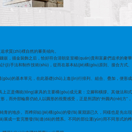
追求質(zhì)樸自然的審美傾向。
鑲嵌，描金裝飾之后，恰好符合清朝皇室權(quán)貴和富豪們追求的奢華
法和制作技術(shù)，從而在基本結(jié)構(gòu)原則、接合方式、
)的基本單元，在此基礎(chǔ)上進(jìn)行排列、組合、疊加，便形成
映到家具上正是傳統(tǒng)家具的主要構(gòu)成元素：立腳和橫撐。其做法和式
，而外部輪廓仍給人以圓形的視覺感受，正是所謂的“外圓內(nèi)方”，
青的地步。而榫卯結(jié)構(gòu)的發(fā)展淵源已久，同樣也是先出現
發(fā)展成一套完整發(fā)達(dá)的體系。不同的部位運(yùn)用不同形式的榫