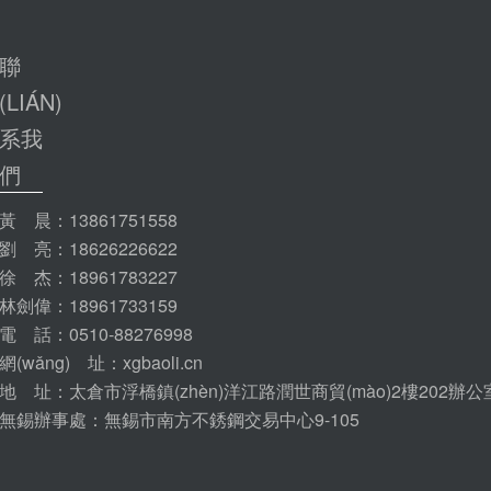
聯
(LIÁN)
系我
們
黃 晨：13861751558
劉 亮：18626226622
徐 杰：18961783227
林劍偉：18961733159
電 話：0510-88276998
網(wǎng) 址：xgbaoli.cn
地 址：太倉市浮橋鎮(zhèn)洋江路潤世商貿(mào)2樓202辦公
無錫辦事處：無錫市南方不銹鋼交易中心9-105